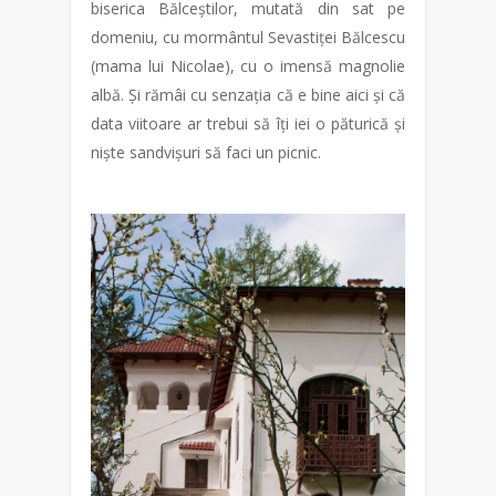
biserica Bălceștilor, mutată din sat pe
domeniu, cu mormântul Sevastiței Bălcescu
(mama lui Nicolae), cu o imensă magnolie
albă. Și rămâi cu senzația că e bine aici și că
data viitoare ar trebui să îți iei o păturică și
niște sandvișuri să faci un picnic.