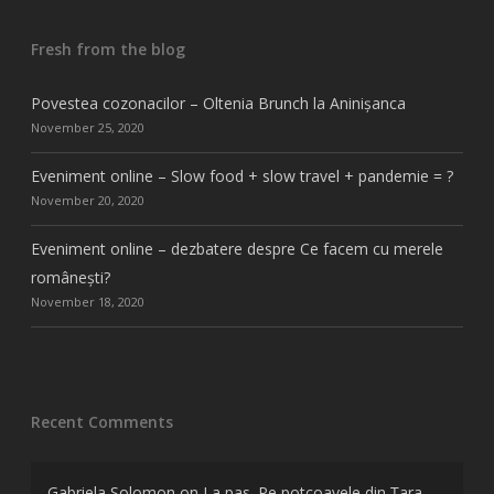
Fresh from the blog
Povestea cozonacilor – Oltenia Brunch la Aninișanca
November 25, 2020
Eveniment online – Slow food + slow travel + pandemie = ?
November 20, 2020
Eveniment online – dezbatere despre Ce facem cu merele
românești?
November 18, 2020
Recent Comments
Gabriela Solomon
on
La pas. Pe potcoavele din Țara