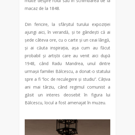
multe despre rolul său în schimbarea de la
macaz de la 1848.
Din fericire, la sfârșitul turului expoziției
ajungi aici, în verandă, și te gândești că ai
șede câteva ore, cu o carte și un ceai lângă,
și ai căuta inspirația, așa cum au făcut
probabil și artiștii care au venit aici după
1948, când Radu Mandrea, unul dintre
urmașii familiei Bălcescu, a donat-o statului
spre a fi “loc de reculegere și studiu”. Câțiva
ani mai târziu, când regimul comunist a
găsit un interes deosebit în figura lui
Bălcescu, locul a fost amenajat în muzeu.