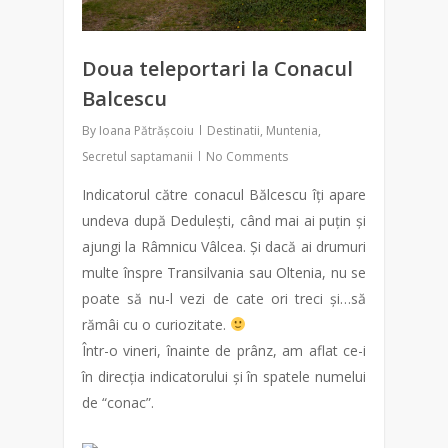
Doua teleportari la Conacul
Balcescu
By
Ioana Pătrășcoiu
Destinatii
,
Muntenia
,
Secretul saptamanii
No Comments
Indicatorul către conacul Bălcescu îți apare
undeva după Dedulești, când mai ai puțin și
ajungi la Râmnicu Vâlcea. Și dacă ai drumuri
multe înspre Transilvania sau Oltenia, nu se
poate să nu-l vezi de cate ori treci și…să
rămâi cu o curiozitate.
Într-o vineri, înainte de prânz, am aflat ce-i
în direcția indicatorului și în spatele numelui
de “conac”.