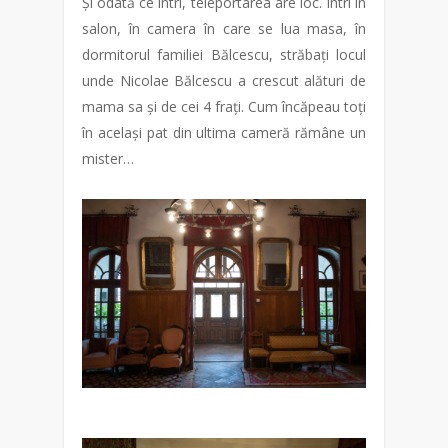
Și odată ce intri, teleportarea are loc. Intri în
salon, în camera în care se lua masa, în
dormitorul familiei Bălcescu, străbați locul
unde Nicolae Bălcescu a crescut alături de
mama sa și de cei 4 frați. Cum încăpeau toți
în același pat din ultima cameră rămâne un
mister…