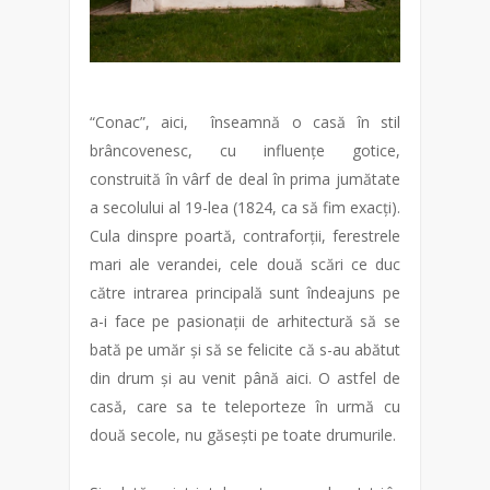
“Conac”, aici, înseamnă o casă în stil
brâncovenesc, cu influențe gotice,
construită în vârf de deal în prima jumătate
a secolului al 19-lea (1824, ca să fim exacți).
Cula dinspre poartă, contraforții, ferestrele
mari ale verandei, cele două scări ce duc
către intrarea principală sunt îndeajuns pe
a-i face pe pasionații de arhitectură să se
bată pe umăr și să se felicite că s-au abătut
din drum și au venit până aici. O astfel de
casă, care sa te teleporteze în urmă cu
două secole, nu găsești pe toate drumurile.