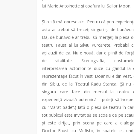
lui Marie Antoinette şi coafura lui Sailor Moon.
Şi o să mă opresc aici. Pentru că prin experienţ
asta ar trebui să treceţi singuri şi de bunăvoie
Da, de bunăvoie ar trebui să mergeţi la piesa d
teatru Faust al lui Silviu Purcărete. Probabil c
aţi auzit de ea. Nu e nouă, dar e plină de forţă
de vitalitate. Scenografia, costumele
interpretarea actorilor te duce cu gândul la 
reprezentaţie făcut în Vest. Doar nu e din Vest, 
din Sibiu, de la Teatrul Radu Stanca. (Şi nu 
singura care face din mersul la teatru 
experienţă vizuală puternică – puteţi să începeţ
cu “Marat Sade”.) Iată o piesă de teatru în car
tot publicul este invitat să se scoale de pe scau
şi este dirijat, prin scena pe care a dialoga
Doctor Faust cu Mefisto, în spatele ei, und