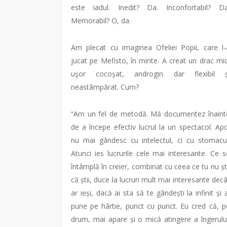
este iadul. Inedit? Da. Inconfortabil? Da
Memorabil? O, da.
Am plecat cu imaginea Ofeliei Popii, care l-
jucat pe Mefisto, în minte. A creat un drac mic
uşor cocoşat, androgin dar flexibil ş
neastâmpărat. Cum?
“Am un fel de metodă. Mă documentez înaint
de a începe efectiv lucrul la un spectacol. Apo
nu mai gândesc cu intelectul, ci cu stomacul
Atunci ies lucrurile cele mai interesante. Ce s
întâmplă în creier, combinat cu ceea ce tu nu ști
că știi, duce la lucruri mult mai interesante decâ
ar ieși, dacă ai sta să te gândești la infinit și a
pune pe hârtie, punct cu punct. Eu cred că, p
drum, mai apare și o mică atingere a îngerului