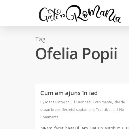
Tag
Ofelia Popii
Cum am ajuns în iad
By
Ioana Pătrășcoiu
Destinatii
,
Evenimente
,
Idei de
urban break
,
Secretul saptamanii
,
Transilvania
No
Comments
Mi-am făcut bagajul. Am luat un autobuz şi u