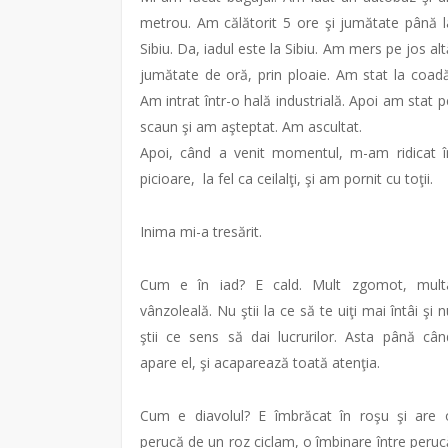
metrou. Am călătorit 5 ore şi jumătate până l
Sibiu. Da, iadul este la Sibiu. Am mers pe jos alt
jumătate de oră, prin ploaie. Am stat la coadă
Am intrat într-o hală industrială. Apoi am stat p
scaun şi am aşteptat. Am ascultat.
Apoi, când a venit momentul, m-am ridicat î
picioare, la fel ca ceilalţi, şi am pornit cu toţii.
Inima mi-a tresărit.
Cum e în iad? E cald. Mult zgomot, mult
vânzoleală. Nu ştii la ce să te uiţi mai întâi şi n
ştii ce sens să dai lucrurilor. Asta până cân
apare el, şi acaparează toată atenţia.
Cum e diavolul? E îmbrăcat în roşu şi are 
perucă de un roz ciclam, o îmbinare între peruc