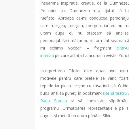
Înseamnă inspirație, creație, de la Dumnezeu
Pe mine tot Dumnezeu m-a ajutat să fa
Mefisto. Aproape că-mi conducea personajul
care mergea, mergea, mergea, iar eu nu m
uitam după el, nu stăteam să analize
personajul. Nici măcar nu mi-am dat seama că
mi schimb vocea!” – fragment
dintr-u
interviu
pe care actriţa l-a acordat revistei Yoric
Interpretarea Ofeliei este doar unul dintr
motivele pentru care biletele se vând foart
repede iar piesa se ţine cu casa închisă. O ide
bună ar fi să puneţi în bookmark
site-ul teatrul
Radu Stanca
şi să consultaţi săptămâna
programul. Următoarea reprezentaţie e pe 1
august şi merită un drum până la Sibiu.