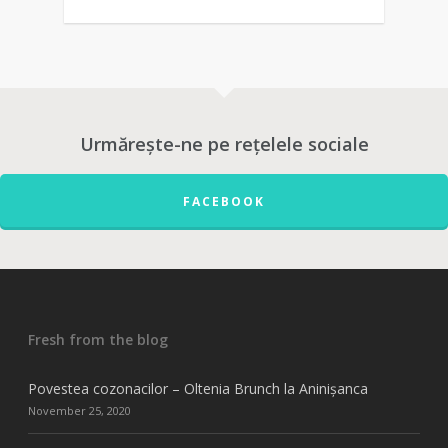
Urmărește-ne pe rețelele sociale
FACEBOOK
Fresh from the blog
Povestea cozonacilor – Oltenia Brunch la Aninișanca
November 25, 2020