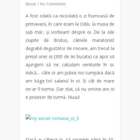
Musai
No Comments
A fost odată ca niciodată o zi frumoasă de
primavară, în care eram la Odăi, la masa de
sub măr, și vorbeam despre oi. De la oile
ciupite de Brutus, câinele maratonist
degrabă degustător de mioare, am trecut la
prețul unei oi (300 de lei bucata) ca apoi să
ajungem să ne calculam veniturile în oi.
Adică… câte oi am putea noi cumpăra dacă
am băga tot salariul în oi. Și cât de mare
ne-ar fi turma. Dar stai, că nu oricine are oi
e posesor de turmă. Nuuu!
Dacă ai câteva oi, să spunem până în 10,