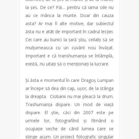
la șes. De ce? Păi… pentru că iarna oile nu
au ce mânca la munte. Doar din cauza
asta? Ar mai fi alte motive, dar subiectul
ăsta nu e atât de important în cadrul lecției.
Cei care au bunici la țară știu, ceilalți să se
mulțumeasca cu un cuvânt nou învățat.
Important e că transhumanța se întâmplă,
există, nu uitați să o menționați la lucrare.
Și ăsta e momentul în care Dragoș Lumpan
ar începe să dea din cap, ușor, de la stânga
la dreapta. Ciobanii nu mai pleacă la drum.
Trashumanța dispare. Un mod de viață
dispare. El știe, căci din 2007 este pe
urmele lor, fotografiînd și filmând o
ocupație veche de când lumea care se
stinge acum. Un proiect fotografic singular