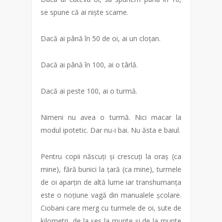
se spune că ai niște scame.
Dacă ai până în 50 de oi, ai un cloțan.
Dacă ai până în 100, ai o târlă.
Dacă ai peste 100, ai o turmă.
Nimeni nu avea o turmă. Nici macar la
modul ipotetic. Dar nu-i bai. Nu ăsta e baiul.
Pentru copii născuți și crescuți la oraș (ca
mine), fără bunici la țară (ca mine), turmele
de oi aparțin de altă lume iar transhumanța
este o noțiune vagă din manualele școlare.
Ciobani care merg cu turmele de oi, sute de
kilometri, de la șes la munte și de la munte