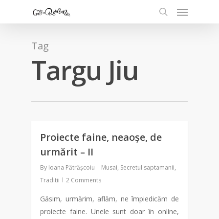
Tag
Targu Jiu
Proiecte faine, neaoșe, de
0
urmărit – II
By
Ioana Pătrășcoiu
Musai
,
Secretul saptamanii
,
Traditii
2 Comments
Găsim, urmărim, aflăm, ne împiedicăm de
proiecte faine. Unele sunt doar în online,