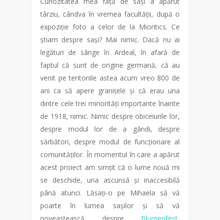
Curiozitatea mea față de sași a apărut
târziu, cândva în vremea facultății, după o
expoziție foto a celor de la Mioritics. Ce
știam despre sași? Mai nimic. Dacă nu ai
legături de sânge în Ardeal, în afară de
faptul că sunt de origine germană, că au
venit pe teritoriile astea acum vreo 800 de
ani ca să apere granițele și că erau una
dintre cele trei minorități importante înainte
de 1918, nimic. Nimic despre obiceiurile lor,
despre modul lor de a gândi, despre
sărbători, despre modul de funcționare al
comunităților. În momentul în care a apărut
acest proiect am simțit că o lume nouă mi
se deschide, una ascunsă și inaccesibilă
până atunci. Lăsați-o pe Mihaela să vă
poarte în lumea sașilor și să vă
poveastească despre
Blumenfest,