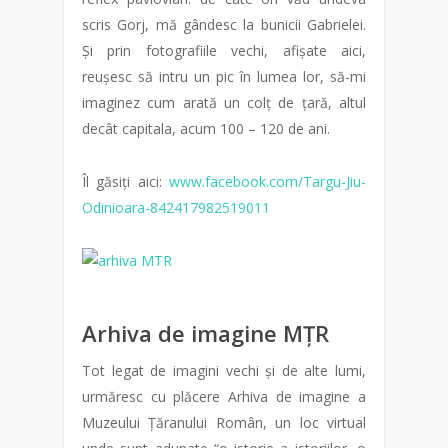
scris Gorj, mă gândesc la bunicii Gabrielei.
Și prin fotografiile vechi, afișate aici,
reușesc să intru un pic în lumea lor, să-mi
imaginez cum arată un colț de țară, altul
decât capitala, acum 100 – 120 de ani.
Îl găsiți aici:
www.facebook.com/Targu-Jiu-
Odinioara-842417982519011
Arhiva de imagine MȚR
Tot legat de imagini vechi și de alte lumi,
urmăresc cu plăcere Arhiva de imagine a
Muzeului Țăranului Român, un loc virtual