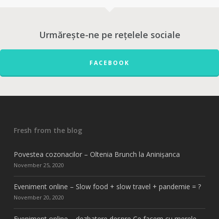
Urmărește-ne pe rețelele sociale
FACEBOOK
Fresh from the blog
Povestea cozonacilor – Oltenia Brunch la Aninișanca
November 25, 2020
Eveniment online – Slow food + slow travel + pandemie = ?
November 20, 2020
Eveniment online – dezbatere despre Ce facem cu merele