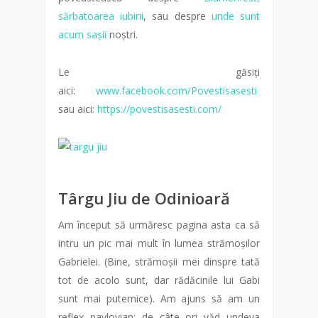
sărbatoarea iubirii
, sau despre
unde sunt
acum sașii
noștri.
Le găsiți
aici:
www.facebook.com/Povestisasesti
sau aici:
https://povestisasesti.com/
Târgu Jiu de Odinioară
Am început să urmăresc pagina asta ca să
intru un pic mai mult în lumea strămoșilor
Gabrielei. (Bine, strămoșii mei dinspre tată
tot de acolo sunt, dar rădăcinile lui Gabi
sunt mai puternice). Am ajuns să am un
reflex pavlovian: de câte ori văd undeva