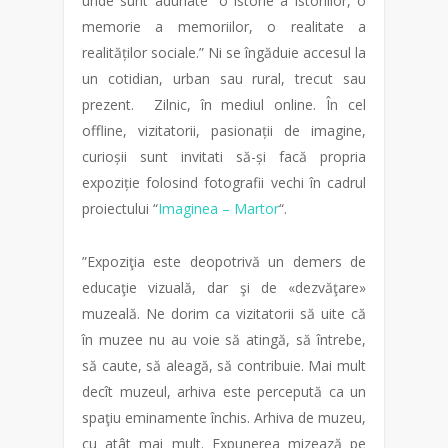
unde sunt adunate “o istorie a istoriilor, o
memorie a memoriilor,
o realitate a
realităților sociale.”
Ni se îngăduie accesul la
un cotidian, urban sau rural, trecut sau
prezent. Zilnic, în mediul online. În cel
offline, vizitatorii, pasionații de imagine,
curioșii sunt invitati să-și facă propria
expoziție folosind fotografii vechi în cadrul
proiectului “
Imaginea – Martor
“.
”Expoziţia este deopotrivă un demers de
educaţie vizuală, dar şi de «dezvăţare»
muzeală. Ne dorim ca vizitatorii să uite că
în muzee nu au voie să atingă, să întrebe,
să caute, să aleagă, să contribuie. Mai mult
decît muzeul, arhiva este percepută ca un
spaţiu eminamente închis. Arhiva de muzeu,
cu atât mai mult. Expunerea mizează pe