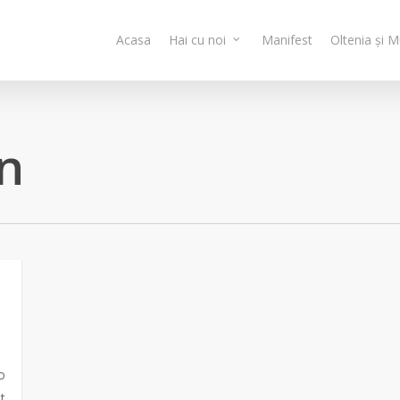
Acasa
Hai cu noi
Manifest
Oltenia și 
n
o
t