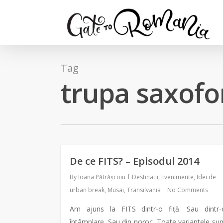
Tag
trupa saxofo
De ce FITS? – Episodul 2014
By
Ioana Pătrășcoiu
Destinatii
,
Evenimente
,
Idei de
urban break
,
Musai
,
Transilvania
No Comments
Am ajuns la FITS dintr-o fiță. Sau dintr-
întâmplare. Sau din noroc. Toate variantele sun