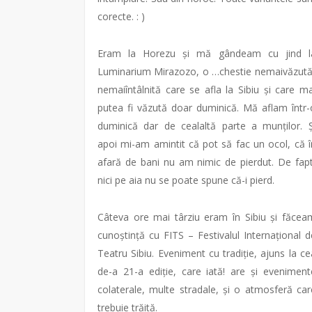
corecte. : )
Eram la Horezu și mă gândeam cu jind l
Luminarium Mirazozo, o …chestie nemaivăzută
nemaiîntâlnită care se afla la Sibiu și care ma
putea fi văzută doar duminică. Mă aflam într-
duminică dar de cealaltă parte a munților. Ș
apoi mi-am amintit că pot să fac un ocol, că î
afară de bani nu am nimic de pierdut. De fapt
nici pe aia nu se poate spune că-i pierd.
Câteva ore mai târziu eram în Sibiu și făcea
cunoștință cu FITS – Festivalul Internațional d
Teatru Sibiu. Eveniment cu tradiție, ajuns la ce
de-a 21-a ediție, care iată! are și eveniment
colaterale, multe stradale, și o atmosferă car
trebuie trăită.