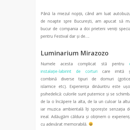
Până la miezul nopții, când am luat autobuzu
de noapte spre București, am apucat să m
bucur de compania a doi prieteni veniți specia
pentru Festival dar și de….
Luminarium Mirazozo
Numele acesta complicat stă pentru
instalație-labirint de corturi
care imită ș
combină diverse tipuri de domuri (gotice
islamice etc). Experiența dinăuntru este ușo
psihedelică: culorile sunt puternice și se schimb
de la o încăpere la alta, de la un culoar la altul
iar muzica ambientală îți sporește senzația d
ireal. Adăugăm căldura și obținem o experienț
cu adevărat memorabilă.