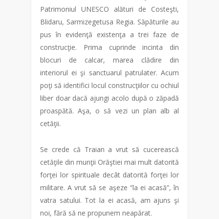
Patrimoniul UNESCO alături de Costeşti,
Blidaru, Sarmizegetusa Regia. Săpăturile au
pus în evidenţă existenţa a trei faze de
construcţie. Prima cuprinde incinta din
blocuri de calcar, marea clădire din
interiorul ei şi sanctuarul patrulater. Acum
poţi să identifici locul construcţiilor cu ochiul
liber doar dacă ajungi acolo după o zăpadă
proaspătă. Aşa, o să vezi un plan alb al
cetăţii.
Se crede că Traian a vrut să cucerească
cetăţile din munţii Orăştiei mai mult datorită
forţei lor spirituale decât datorită forţei lor
militare. A vrut să se aşeze “la ei acasă”, în
vatra satului. Tot la ei acasă, am ajuns şi
noi, fără să ne propunem neapărat.