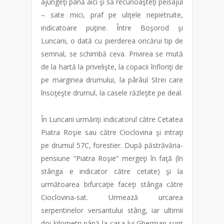
ajungeţi până aici şi să recunoaşteţi peisajul
– sate mici, praf pe uliţele nepietruite,
indicatoare puţine. Între Boşorod şi
Luncani, o dată cu pierderea oricărui tip de
semnal, se schimbă ceva. Privirea se mută
de la hartă la privelişte, la copacii înfloriţi de
pe marginea drumului, la pârâul Strei care
însoţeşte drumul, la casele răzleţite pe deal.
În Luncani urmăriţi indicatorul către Cetatea
Piatra Roşie sau către Cioclovina şi intraţi
pe drumul 57C, forestier. După păstrăvăria-
pensiune “Piatra Roşie” mergeţi în faţă (în
stânga e indicator către cetate) şi la
următoarea bifurcaţie faceţi stânga către
Cioclovina-sat. Urmează urcarea
serpentinelor versantului stâng, iar ultimii
doi kilometri până la casa lui Gherman sunt