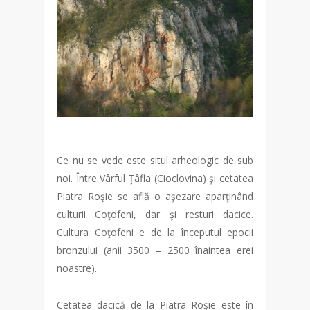
Ce nu se vede este situl arheologic de sub
noi. Între Vârful Ţâfla (Cioclovina) şi cetatea
Piatra Roşie se află o aşezare aparţinând
culturii Coţofeni, dar şi resturi dacice.
Cultura Coţofeni e de la începutul epocii
bronzului (anii 3500 – 2500 înaintea erei
noastre).
Cetatea dacică de la Piatra Roşie este în