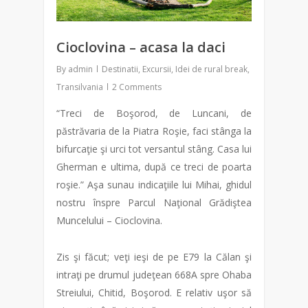
Cioclovina – acasa la daci
By
admin
Destinatii
,
Excursii
,
Idei de rural break
,
Transilvania
2 Comments
“Treci de Boşorod, de Luncani, de
păstrăvaria de la Piatra Roşie, faci stânga la
bifurcaţie şi urci tot versantul stâng. Casa lui
Gherman e ultima, după ce treci de poarta
roşie.” Aşa sunau indicaţiile lui Mihai, ghidul
nostru înspre Parcul Naţional Grădiştea
Muncelului – Cioclovina.
Zis şi făcut; veţi ieşi de pe E79 la Călan şi
intraţi pe drumul judeţean 668A spre Ohaba
Streiului, Chitid, Boşorod. E relativ uşor să