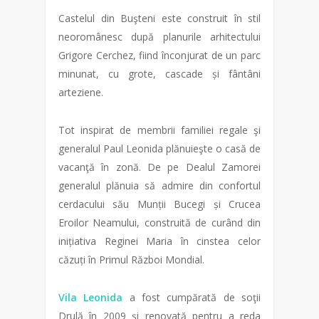
Castelul din Buşteni este construit în stil
neoromânesc după planurile arhitectului
Grigore Cerchez, fiind înconjurat de un parc
minunat, cu grote, cascade și fântâni
arteziene.
Tot inspirat de membrii familiei regale şi
generalul Paul Leonida plănuieşte o casă de
vacanţă în zonă. De pe Dealul Zamorei
generalul plănuia să admire din confortul
cerdacului său Munții Bucegi și Crucea
Eroilor Neamului, construită de curând din
inițiativa Reginei Maria în cinstea celor
căzuți în Primul Război Mondial.
Vila Leonida
a fost cumpărată de soţii
Drulă în 2009 şi renovată pentru a reda