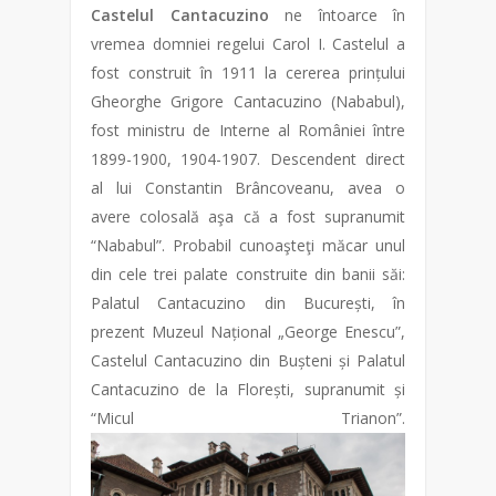
Castelul Cantacuzino
ne întoarce în
vremea domniei regelui Carol I. Castelul a
fost construit în 1911 la cererea prințului
Gheorghe Grigore Cantacuzino (Nababul),
fost ministru de Interne al României între
1899-1900, 1904-1907. Descendent direct
al lui Constantin Brâncoveanu, avea o
avere colosală aşa că a fost supranumit
“Nababul”. Probabil cunoaşteţi măcar unul
din cele trei palate construite din banii săi:
Palatul Cantacuzino din București, în
prezent Muzeul Național „George Enescu”,
Castelul Cantacuzino din Bușteni și Palatul
Cantacuzino de la Florești, supranumit și
“Micul Trianon”.