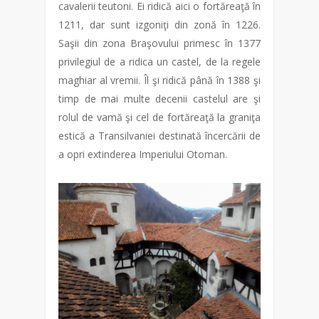
cavalerii teutoni. Ei ridică aici o fortăreaţă în
1211, dar sunt izgoniţi din zonă în 1226.
Saşii din zona Braşovului primesc în 1377
privilegiul de a ridica un castel, de la regele
maghiar al vremii. Îl şi ridică până în 1388 şi
timp de mai multe decenii castelul are şi
rolul de vamă şi cel de fortăreaţă la graniţa
estică a Transilvaniei destinată încercării de
a opri extinderea Imperiului Otoman.