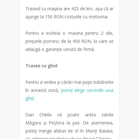
Traseul cu maşina are 425 de km, aşa că ar
ajunge la 150 RON costurile cu motorina.
Pentru a inchiria o masina pentru 2 zile,
preţurile pornesc de la 450 RON, la care se
adaugă o garanţie cerută de firmă.
Trasee cu ghid
Pentru a vedea şi cărări mai puţin bătătorite
în această zonă,
puteţi alege serviciile unui
ghid
.
Dan Chitila vă poate arăta satele
Măgura şi Peştera la pas. De asemenea,
puteţi merge alături de el în Munţi Baiului,
să admiraţi priveliştea de pe Piscul Câinelui.