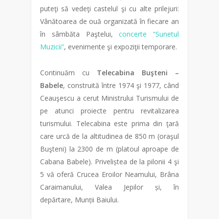
puteţi să vedeţi castelul şi cu alte prilejuri:
Vânătoarea de ouă organizată în fiecare an
în sâmbăta Paştelui,
concerte “Sunetul
Muzicii”
, evenimente şi expoziţii temporare.
Continuăm cu
Telecabina Buşteni –
Babele
, construită între 1974 şi 1977, când
Ceauşescu a cerut Ministrului Turismului de
pe atunci proiecte pentru revitalizarea
turismului. Telecabina este prima din ţară
care urcă de la altitudinea de 850 m (oraşul
Buşteni) la 2300 de m (platoul aproape de
Cabana Babele). Priveliștea de la pilonii 4 şi
5 vă oferă Crucea Eroilor Neamului, Brâna
Caraimanului, Valea Jepilor și, în
depărtare, Munții Baiului.