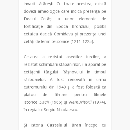
invazii tătăreşti. Cu toate acestea, există
dovezi arheologice care indică prezenţa pe
Dealul Cetăţii a unor elemente de
fortificaţie din Epoca Bronzului, posibil
cetatea dacică Comidava şi prezenţa unei
cetăţi de lemn teutonice (1211-1225).
Cetatea a rezistat asediilor turcilor, a
rezistat schimbării stăpânirilor, i-a apărat pe
cetăţenii târgului Râşnovului în timpul
războaielor. A fost renovată în urma
cutremurului din 1940 şi a fost folosită ca
platou de filmare pentru filmele
istorice
Dacii
(1966) şi
Nemuritorii
(1974),
în regia lui Sergiu Nicolaescu.
Şi istoria
Castelului Bran
începe cu