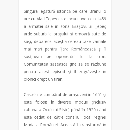
Singura legătură istorică pe care Branul o
are cu Vlad Ţepeş este incursiunea din 1459
a armatei sale în zona Braşovului. Ţepeş
arde suburbiile oraşului şi omoară sute de
saşi, deoarece aceştia cereau taxe vamale
mai mari pentru Ţara Românească şi îl
susţineau pe oponentul lui la tron.
Comunitatea săsească ţine să se răzbune
pentru acest episod şi îl zugrăveşte în
cronici drept un tiran.
Castelul e cumpărat de braşoveni în 1651 şi
este folosit în diverse moduri (inclusiv
cabana a Ocolului Silvic) până în 1920 când
este cedat de către consiliul local reginei
Maria a României. Această îl transformă în