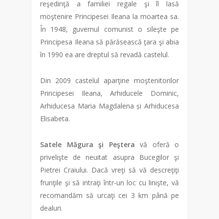
reşedinţă a familiei regale şi îl lasă
moştenire Principesei Ileana la moartea sa.
În 1948, guvernul comunist o sileşte pe
Principesa Ileana să părăsească ţara şi abia
în 1990 ea are dreptul să revadă castelul.
Din 2009 castelul aparţine moştenitorilor
Principesei Ileana, Arhiducele Dominic,
Arhiducesa Maria Magdalena și Arhiducesa
Elisabeta.
Satele Măgura şi Peştera
vă oferă o
privelişte de neuitat asupra Bucegilor şi
Pietrei Craiului. Dacă vreţi să vă descreţiţi
frunţile şi să intraţi într-un loc cu linişte, vă
recomandăm să urcaţi cei 3 km până pe
dealuri.