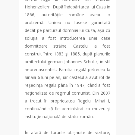
Hohenzollern. După îndepărtarea lui Cuza în
1866, autorităţile române aveau o
problemă. Unirea nu fusese garantată
decât pe parcursul domniei lui Cuza, aşa că
soluţia a fost introducerea unei case
domnitoare străine. Castelul a fost
construit între 1883 şi 1885, după planurile
arhitectului german Johannes Schultz, în stil
neorenascentist. Familia regală petrecea la
Sinaia 6 luni pe an, iar castelul a avut rol de
reşedinţă regală până în 1947, când a fost
naţionalizat de regimul comunist. Din 2007
a trecut în proprietatea Regelui Mihai I,
continuând să fie administrat ca muzeu şi
instituţie naţională de statul român.
În afară de tururile obişnuite de vizitare,