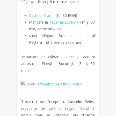
Râşnov – Bran (15 min cu maşina)
Castelul Bran
– (1h, 30 RON)
Mâncare la
Taverna Lupilor
– (1h şi 30
min, aprox 80 RON)
satul Măgura Branului sau satul
Peştera – (2-3 ore de explorare)
Întoarcere pe culoarul Rucăr – Bran şi
autostrada Piteşti – Bucureşti (3h şi 30
min)
Traseul istoric începe cu
Castelul Peleş
,
reşedinţa de vară a regelui Carol I,
primul rege al României din dinastia