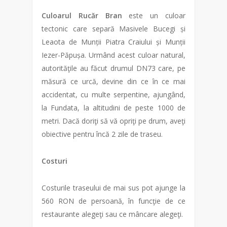
Culoarul Rucăr Bran
este un culoar
tectonic care separă Masivele Bucegi și
Leaota de Munții Piatra Craiului și Munții
Iezer-Păpușa. Urmând acest culoar natural,
autorităţile au făcut drumul DN73 care, pe
măsură ce urcă, devine din ce în ce mai
accidentat, cu multe serpentine, ajungând,
la Fundata, la altitudini de peste 1000 de
metri. Dacă doriţi să vă opriţi pe drum, aveţi
obiective pentru încă 2 zile de traseu.
Costuri
Costurile traseului de mai sus pot ajunge la
560 RON de persoană, în funcţie de ce
restaurante alegeţi sau ce mâncare alegeţi.