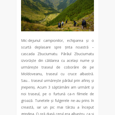
Mic-dejunul campionilor, echiparea și o
scurtă deplasare spre ținta noastră –
cascada Zbuciumatu. Pârâul Zbuciumatu
izvorăște din căldarea cu același nume și
urmărește traseul de coborâre de pe
Moldoveanu, traseul cu cruce albastră.
Sau… traseul urmărește pârâul prin afiniș și
jnepeniș. Acum 3 săptămâni am urmărit și
noi traseul, pe o furtună ca-n filmele de
groază. Tunetele și fulgerele ne-au prins în
creastă, iar un pic mai târziu a început
grindina. O oră după cerul era albastru, ca și