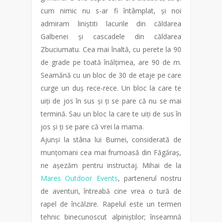
cum nimic nu s-ar fi întâmplat, și noi
admiram liniștiti lacurile din căldarea
Galbenei și cascadele din căldarea
Zbuciumatu. Cea mai înaltă, cu perete la 90
de grade pe toată înălțimea, are 90 de m.
Seamănă cu un bloc de 30 de etaje pe care
curge un duș rece-rece. Un bloc la care te
uiți de jos în sus și ți se pare că nu se mai
termină. Sau un bloc la care te uiți de sus în
jos și ți se pare că vrei la mama.
Ajunși la stâna lui Burnei, considerată de
munțomani cea mai frumoasă din Făgăraș,
ne așezăm pentru instructaj. Mihai de la
Mares Outdoor Events
, partenerul nostru
de aventuri, întreabă cine vrea o tură de
rapel de încălzire. Rapelul este un termen
tehnic binecunoscut alpiniștilor; înseamnă