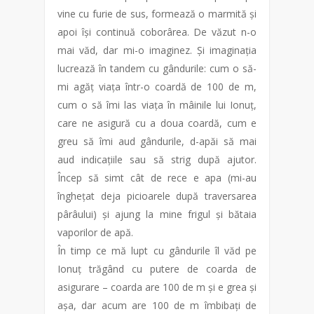
vine cu furie de sus, formează o marmită și
apoi își continuă coborârea. De văzut n-o
mai văd, dar mi-o imaginez. Și imaginația
lucrează în tandem cu gândurile: cum o să-
mi agăț viața într-o coardă de 100 de m,
cum o să îmi las viața în mâinile lui Ionuț,
care ne asigură cu a doua coardă, cum e
greu să îmi aud gândurile, d-apăi să mai
aud indicațiile sau să strig după ajutor.
Încep să simt cât de rece e apa (mi-au
înghețat deja picioarele după traversarea
pârâului) și ajung la mine frigul și bătaia
vaporilor de apă.
În timp ce mă lupt cu gândurile îl văd pe
Ionuț trăgând cu putere de coarda de
asigurare – coarda are 100 de m și e grea și
așa, dar acum are 100 de m îmbibați de