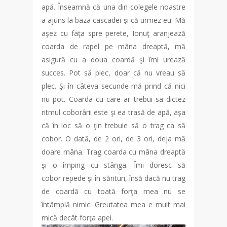
apă. Înseamnă că una din colegele noastre
a ajuns la baza cascadei și că urmez eu. Mă
aşez cu faţa spre perete, Ionuţ aranjează
coarda de rapel pe mâna dreaptă, mă
asigură cu a doua coardă şi îmi urează
succes. Pot să plec, doar că nu vreau să
plec. Şi în câteva secunde mă prind că nici
nu pot. Coarda cu care ar trebui sa dictez
ritmul coborârii este şi ea trasă de apă, aşa
că în loc să o ţin trebuie să o trag ca să
cobor. O dată, de 2 ori, de 3 ori, deja mă
doare mâna. Trag coarda cu mâna dreaptă
şi o împing cu stânga. Îmi doresc să
cobor repede şi în sărituri, însă dacă nu trag
de coardă cu toată forţa mea nu se
întâmplă nimic. Greutatea mea e mult mai
mică decât forţa apei.