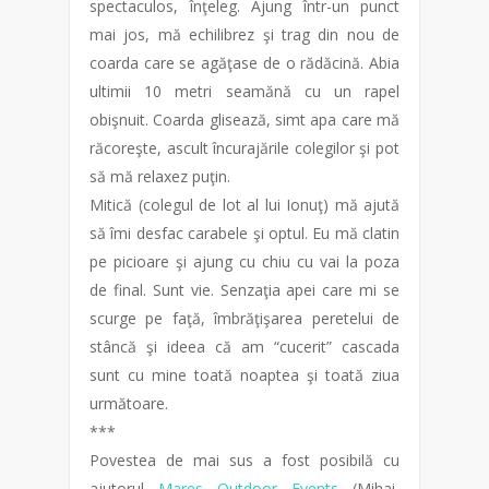
spectaculos, înţeleg. Ajung într-un punct
mai jos, mă echilibrez şi trag din nou de
coarda care se agăţase de o rădăcină. Abia
ultimii 10 metri seamănă cu un rapel
obişnuit. Coarda glisează, simt apa care mă
răcoreşte, ascult încurajările colegilor şi pot
să mă relaxez puţin.
Mitică (colegul de lot al lui Ionuţ) mă ajută
să îmi desfac carabele şi optul. Eu mă clatin
pe picioare şi ajung cu chiu cu vai la poza
de final. Sunt vie. Senzaţia apei care mi se
scurge pe faţă, îmbrăţişarea peretelui de
stâncă şi ideea că am “cucerit” cascada
sunt cu mine toată noaptea şi toată ziua
următoare.
***
Povestea de mai sus a fost posibilă cu
ajutorul
Mares Outdoor Events
(Mihai,