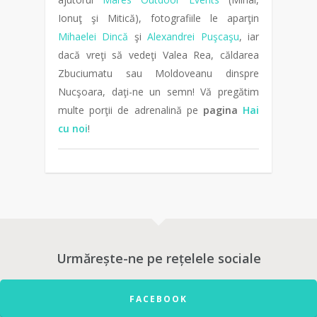
Ionuţ şi Mitică), fotografiile le aparţin
Mihaelei Dincă
şi
Alexandrei Puşcaşu
, iar
dacă vreţi să vedeţi Valea Rea, căldarea
Zbuciumatu sau Moldoveanu dinspre
Nucşoara, daţi-ne un semn! Vă pregătim
multe porţii de adrenalină pe
pagina
Hai
cu noi
!
Urmărește-ne pe rețelele sociale
FACEBOOK