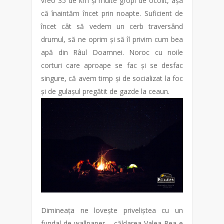
vreo 35 de km și multe gropi de ocolit, așa
că înaintăm încet prin noapte. Suficient de
încet cât să vedem un cerb traversând
drumul, să ne oprim și să îl privim cum bea
apă din Râul Doamnei. Noroc cu noile
corturi care aproape se fac și se desfac
singure, că avem timp și de socializat la foc
și de gulașul pregătit de gazde la ceaun.
Dimineața ne lovește priveliștea cu un
fundal de wallpaper – căldarea Valea Rea e