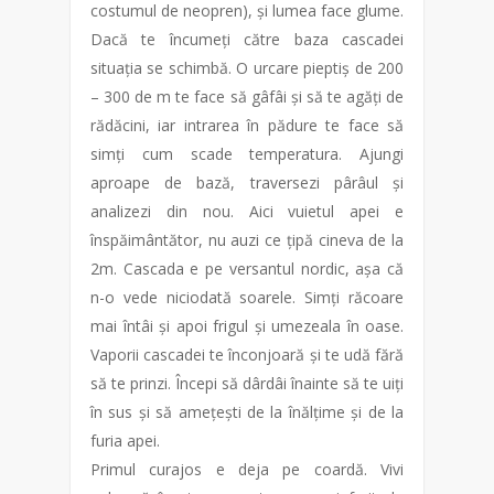
costumul de neopren), și lumea face glume.
Dacă te încumeți către baza cascadei
situația se schimbă. O urcare pieptiș de 200
– 300 de m te face să gâfâi și să te agăți de
rădăcini, iar intrarea în pădure te face să
simți cum scade temperatura. Ajungi
aproape de bază, traversezi pârâul și
analizezi din nou. Aici vuietul apei e
înspăimântător, nu auzi ce țipă cineva de la
2m. Cascada e pe versantul nordic, așa că
n-o vede niciodată soarele. Simți răcoare
mai întâi și apoi frigul și umezeala în oase.
Vaporii cascadei te înconjoară și te udă fără
să te prinzi. Începi să dârdâi înainte să te uiți
în sus și să amețești de la înălțime și de la
furia apei.
Primul curajos e deja pe coardă. Vivi