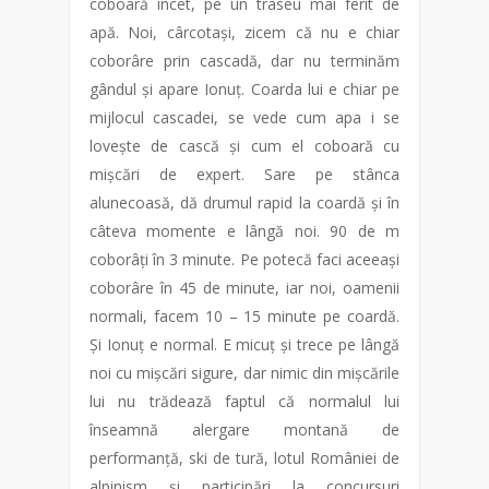
coboară încet, pe un traseu mai ferit de
apă. Noi, cârcotași, zicem că nu e chiar
coborâre prin cascadă, dar nu terminăm
gândul și apare Ionuț. Coarda lui e chiar pe
mijlocul cascadei, se vede cum apa i se
lovește de cască și cum el coboară cu
mișcări de expert. Sare pe stânca
alunecoasă, dă drumul rapid la coardă și în
câteva momente e lângă noi. 90 de m
coborâți în 3 minute. Pe potecă faci aceeași
coborâre în 45 de minute, iar noi, oamenii
normali, facem 10 – 15 minute pe coardă.
Și Ionuț e normal. E micuț și trece pe lângă
noi cu mișcări sigure, dar nimic din mișcările
lui nu trădează faptul că normalul lui
înseamnă alergare montană de
performanță, ski de tură, lotul României de
alpinism și participări la concursuri