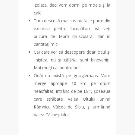
izolată, deci vom dormi pe moale şi la
cald.
Tura descrisă mai sus nu face parte din
excursia pentru începători; vă veţi
bucura de febră musculară, dar în
cantităţi mici.
Cei care vor să descopere doar locul şi
liniştea, nu şi călăria, sunt bineveniţi.
Mai mulţi cai pentru noi!
Odăi nu există pe googlemaps. Vom
merge aproape 10 km pe drum
neasfaltat, intrând de pe E81, şoseaua
care străbate Valea Oltului unind
Râmnicu Vâlcea de Sibiu, şi urmărind
Valea Călineştiului.