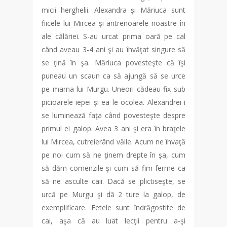
micii herghelii. Alexandra şi Măriuca sunt
fiicele lui Mircea şi antrenoarele noastre în
ale călăriei. S-au urcat prima oară pe cal
când aveau 3-4 ani şi au învăţat singure să
se ţină în şa. Măriuca povesteşte că îşi
puneau un scaun ca să ajungă să se urce
pe mama lui Murgu. Uneori cădeau fix sub
picioarele iepei şi ea le ocolea. Alexandrei i
se luminează faţa când povesteşte despre
primul ei galop. Avea 3 ani şi era în braţele
lui Mircea, cutreierând văile. Acum ne învaţă
pe noi cum să ne ţinem drepte în şa, cum
să dăm comenzile şi cum să fim ferme ca
să ne asculte caii. Dacă se plictiseşte, se
urcă pe Murgu şi dă 2 ture la galop, de
exemplificare. Fetele sunt îndrăgostite de
cai, aşa că au luat lecţii pentru a-şi