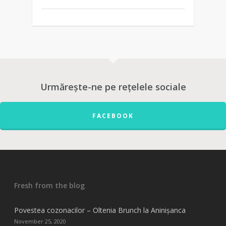
Urmărește-ne pe rețelele sociale
FACEBOOK
Fresh from the blog
Povestea cozonacilor – Oltenia Brunch la Aninișanca
November 25, 2020