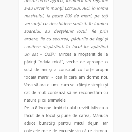
destul teren agricol, localnicii din regiune
s-au urcat în munţii Lotrului. Aici, în inima
masivului, la peste 800 de metri, pe toţi
versanţii cu deschidere sudică, în lumina
soarelui, au desţelenit locul, fie prin
ardere, fie cu securea, pădurile de fagi şi
conifere dispărând, în locul lor apărând
un sat – Odăi.
” Mircea a moştenit de la
părinţi “odaia mică”, veche de aproape o
sută de ani şi a construit cu forţe proprii
“odaia mare” – cea în care am dormit noi.
Vrea să arate lumii cum se trăieşte simplu şi
cât de mult contează să ne reconectăm cu
natura şi cu animalele.
Pe la 8 începe timid ritualul trezirii. Mircea a
făcut deja focul şi pune de cafea, Măriuca
aduce bunătăţi pentru micul dejun, iar
colegele mele de excursie vin către cişmea.