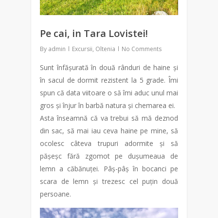
Pe cai, in Tara Lovistei!
By
admin
Excursii
,
Oltenia
No Comments
Sunt înfășurată în două rânduri de haine și
în sacul de dormit rezistent la 5 grade. Îmi
spun că data viitoare o să îmi aduc unul mai
gros și înjur în barbă natura și chemarea ei.
Asta înseamnă că va trebui să mă deznod
din sac, să mai iau ceva haine pe mine, să
ocolesc câteva trupuri adormite și să
pășeșc fără zgomot pe dușumeaua de
lemn a căbănuței. Pâș-pâș în bocanci pe
scara de lemn și trezesc cel puțin două
persoane.