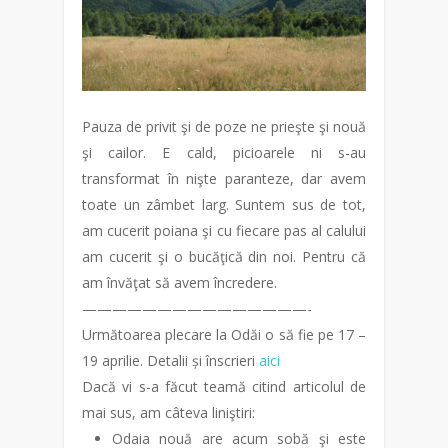
Pauza de privit şi de poze ne prieşte şi nouă
şi cailor. E cald, picioarele ni s-au
transformat în nişte paranteze, dar avem
toate un zâmbet larg. Suntem sus de tot,
am cucerit poiana şi cu fiecare pas al calului
am cucerit şi o bucăţică din noi. Pentru că
am învăţat să avem încredere.
——————————
—————-
Următoarea plecare la Odăi o să fie pe 17 –
19 aprilie. Detalii și înscrieri
aici
Dacă vi s-a făcut teamă citind articolul de
mai sus, am câteva liniştiri:
Odaia nouă are acum sobă şi este