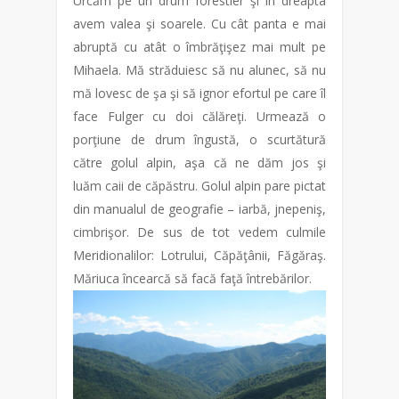
Urcăm pe un drum forestier şi în dreapta
avem valea şi soarele. Cu cât panta e mai
abruptă cu atât o îmbrăţişez mai mult pe
Mihaela. Mă străduiesc să nu alunec, să nu
mă lovesc de şa şi să ignor efortul pe care îl
face Fulger cu doi călăreţi. Urmează o
porţiune de drum îngustă, o scurtătură
către golul alpin, aşa că ne dăm jos şi
luăm caii de căpăstru. Golul alpin pare pictat
din manualul de geografie – iarbă, jnepeniş,
cimbrişor. De sus de tot vedem culmile
Meridionalilor: Lotrului, Căpăţânii, Făgăraş.
Măriuca încearcă să facă faţă întrebărilor.