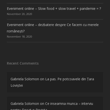
Eveniment online – Slow food + slow travel + pandemie = ?
November 20, 2020
Eveniment online – dezbatere despre Ce facem cu merele
românești?
November 18, 2020
Recent Comments
Gabriela Solomon
on
La pas. Pe potcoavele din Țara
Loviștei
Gabriela Solomon
on
Ce inseamna munca – interviu
pentru Decat o Revista