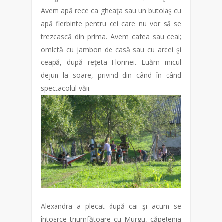
Avem apă rece ca gheaţa sau un butoiaş cu
apă fierbinte pentru cei care nu vor să se
trezească din prima. Avem cafea sau ceai;
omletă cu jambon de casă sau cu ardei şi
ceapă, după reţeta Florinei. Luăm micul
dejun la soare, privind din când în când
spectacolul văii.
Alexandra a plecat după cai şi acum se
întoarce triumfătoare cu Murgu, căpetenia