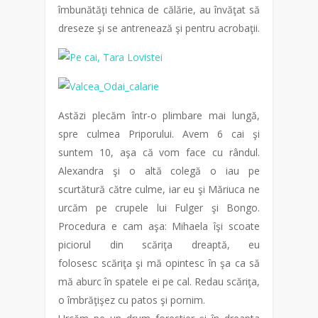
îmbunătăţi tehnica de călărie, au învăţat să
dreseze şi se antrenează şi pentru acrobaţii.
Astăzi plecăm într-o plimbare mai lungă,
spre culmea Priporului. Avem 6 cai şi
suntem 10, aşa că vom face cu rândul.
Alexandra şi o altă colegă o iau pe
scurtătură către culme, iar eu şi Măriuca ne
urcăm pe crupele lui Fulger şi Bongo.
Procedura e cam aşa: Mihaela îşi scoate
piciorul din scăriţa dreaptă, eu
folosesc scăriţa şi mă opintesc în şa ca să
mă aburc în spatele ei pe cal. Redau scăriţa,
o îmbrăţişez cu patos şi pornim.