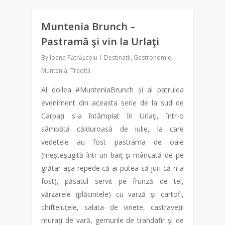
Muntenia Brunch –
0
Pastramă şi vin la Urlaţi
By
Ioana Pătrășcoiu
Destinatii
,
Gastronomie
,
Muntenia
,
Traditii
Al doilea #MunteniaBrunch și al patrulea
eveniment din aceasta serie de la sud de
Carpați s-a întâmplat în Urlaţi, într-o
sâmbătă călduroasă de iulie, la care
vedetele au fost pastrama de oaie
(meşteşugită într-un baiţ şi mâncată de pe
grătar aşa repede că ai putea să juri că n-a
fost), păsatul servit pe frunză de tei,
vărzarele (plăcintele) cu varză și cartofi,
chifteluțele, salata de vinete, castraveții
murați de vară, gemurile de trandafir şi de