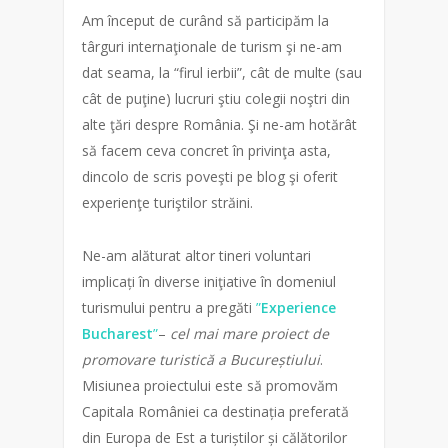
Am început de curând să participăm la
târguri internaţionale de turism şi ne-am
dat seama, la “firul ierbii”, cât de multe (sau
cât de puţine) lucruri ştiu colegii noştri din
alte ţări despre România. Şi ne-am hotărât
să facem ceva concret în privinţa asta,
dincolo de scris poveşti pe blog şi oferit
experienţe turiştilor străini.
Ne-am alăturat altor tineri voluntari
implicați în diverse iniţiative în domeniul
turismului pentru a pregăti
”
Experience
Bucharest
”
–
cel mai mare proiect de
promovare turistică a Bucureștiului
.
Misiunea proiectului este să promovăm
Capitala României ca destinația preferată
din Europa de Est a turiștilor și călătorilor