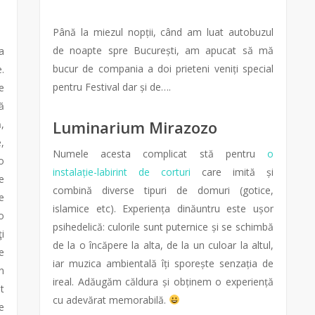
Până la miezul nopții, când am luat autobuzul
de noapte spre București, am apucat să mă
a
bucur de compania a doi prieteni veniți special
.
pentru Festival dar și de….
e
ă
Luminarium Mirazozo
,
,
Numele acesta complicat stă pentru
o
o
instalație-labirint de corturi
care imită și
e
combină diverse tipuri de domuri (gotice,
e
islamice etc). Experiența dinăuntru este ușor
o
psihedelică: culorile sunt puternice și se schimbă
i
de la o încăpere la alta, de la un culoar la altul,
e
iar muzica ambientală îți sporește senzația de
n
ireal. Adăugăm căldura și obținem o experiență
t
cu adevărat memorabilă.
e