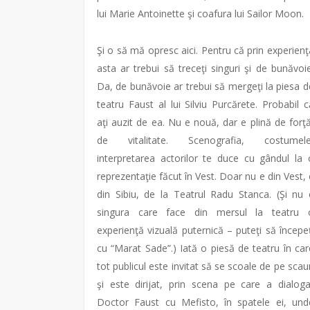
lui Marie Antoinette şi coafura lui Sailor Moon.
Şi o să mă opresc aici. Pentru că prin experienţ
asta ar trebui să treceţi singuri şi de bunăvoie
Da, de bunăvoie ar trebui să mergeţi la piesa d
teatru Faust al lui Silviu Purcărete. Probabil c
aţi auzit de ea. Nu e nouă, dar e plină de forţă
de vitalitate. Scenografia, costumele
interpretarea actorilor te duce cu gândul la 
reprezentaţie făcut în Vest. Doar nu e din Vest, 
din Sibiu, de la Teatrul Radu Stanca. (Şi nu 
singura care face din mersul la teatru 
experienţă vizuală puternică – puteţi să începeţ
cu “Marat Sade”.) Iată o piesă de teatru în car
tot publicul este invitat să se scoale de pe scau
şi este dirijat, prin scena pe care a dialoga
Doctor Faust cu Mefisto, în spatele ei, und