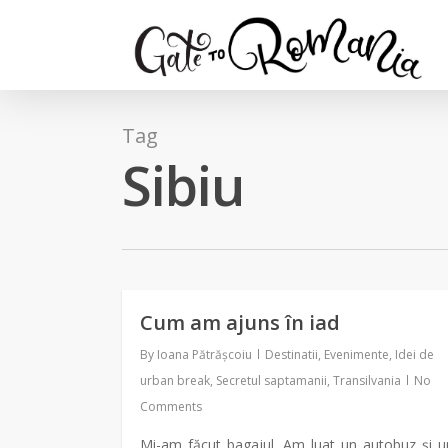
Tag
Sibiu
Cum am ajuns în iad
By
Ioana Pătrășcoiu
Destinatii
,
Evenimente
,
Idei de
urban break
,
Secretul saptamanii
,
Transilvania
No
Comments
Mi-am făcut bagajul. Am luat un autobuz şi u