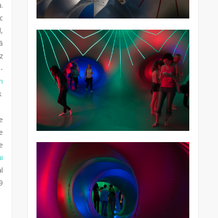
.
c
,
ă
z
-
n
k
e
e
e
ui
l
9