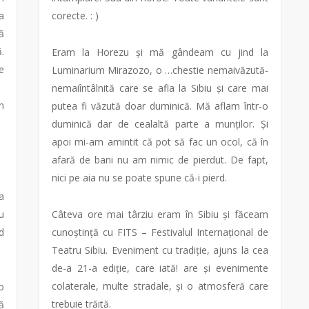
a
corecte. : )
ă
.
Eram la Horezu și mă gândeam cu jind la
e
Luminarium Mirazozo, o …chestie nemaivăzută-
nemaiîntâlnită care se afla la Sibiu și care mai
n
putea fi văzută doar duminică. Mă aflam într-o
duminică dar de cealaltă parte a munților. Și
apoi mi-am amintit că pot să fac un ocol, că în
afară de bani nu am nimic de pierdut. De fapt,
nici pe aia nu se poate spune că-i pierd.
a
u
Câteva ore mai târziu eram în Sibiu și făceam
d
cunoștință cu FITS – Festivalul Internațional de
Teatru Sibiu. Eveniment cu tradiție, ajuns la cea
de-a 21-a ediție, care iată! are și evenimente
colaterale, multe stradale, și o atmosferă care
o
trebuie trăită.
ă