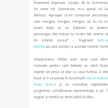
Înseamnă inspirație, creație, de la Dumnezeu
Pe mine tot Dumnezeu m-a ajutat să fa
Mefisto. Aproape că-mi conducea personajul
care mergea, mergea, mergea, iar eu nu m
uitam după el, nu stăteam să analize
personajul. Nici măcar nu mi-am dat seama că
mi schimb vocea!” – fragment
dintr-u
interviu
pe care actriţa l-a acordat revistei Yoric
Interpretarea Ofeliei este doar unul dintr
motivele pentru care biletele se vând foart
repede iar piesa se ţine cu casa închisă. O ide
bună ar fi să puneţi în bookmark
site-ul teatrul
Radu Stanca
şi să consultaţi săptămâna
programul. Următoarea reprezentaţie e pe 1
august şi merită un drum până la Sibiu.