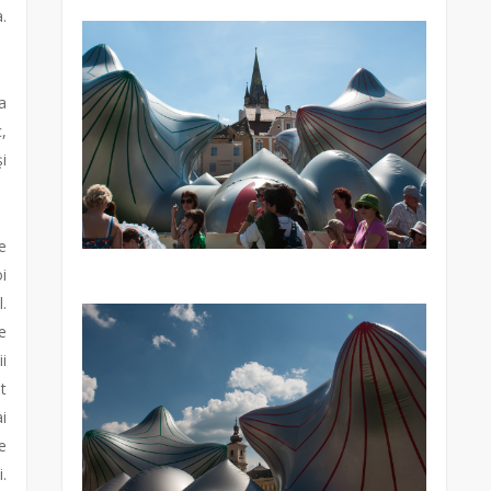
.
a
,
i
e
i
.
e
i
t
i
e
.