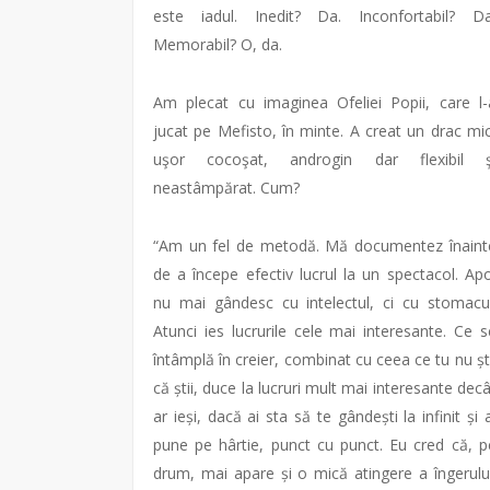
este iadul. Inedit? Da. Inconfortabil? Da
Memorabil? O, da.
Am plecat cu imaginea Ofeliei Popii, care l-
jucat pe Mefisto, în minte. A creat un drac mic
uşor cocoşat, androgin dar flexibil ş
neastâmpărat. Cum?
“Am un fel de metodă. Mă documentez înaint
de a începe efectiv lucrul la un spectacol. Apo
nu mai gândesc cu intelectul, ci cu stomacul
Atunci ies lucrurile cele mai interesante. Ce s
întâmplă în creier, combinat cu ceea ce tu nu ști
că știi, duce la lucruri mult mai interesante decâ
ar ieși, dacă ai sta să te gândești la infinit și a
pune pe hârtie, punct cu punct. Eu cred că, p
drum, mai apare și o mică atingere a îngerului