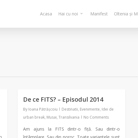
Acasa
Hai cu noi
Manifest
Oltenia și 
De ce FITS? – Episodul 2014
By
Ioana Pătrășcoiu
Destinatii
,
Evenimente
,
Idei de
urban break
,
Musai
,
Transilvania
No Comments
Am ajuns la FITS dintr-o fiță. Sau dintr-o
n
întâmplare. Sau din noroc. Toate variantele sunt