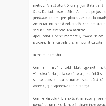
metrou. Am călătorit 5 ore şi jumătate până l
Sibiu. Da, iadul este la Sibiu. Am mers pe jos alt
jumătate de oră, prin ploaie. Am stat la coadă
Am intrat într-o hală industrială. Apoi am stat p
scaun şi am aşteptat. Am ascultat.
Apoi, când a venit momentul, m-am ridicat î
picioare, la fel ca ceilalţi, şi am pornit cu toţii.
Inima mi-a tresărit.
Cum e în iad? E cald. Mult zgomot, mult
vânzoleală. Nu ştii la ce să te uiţi mai întâi şi n
ştii ce sens să dai lucrurilor. Asta până cân
apare el, şi acaparează toată atenţia.
Cum e diavolul? E îmbrăcat în roşu şi are 
perucă de un roz ciclam, o îmbinare între peruc