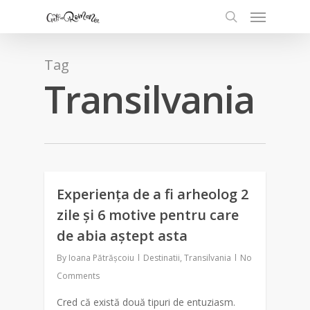
Tag
Transilvania
Experiența de a fi arheolog 2
0
zile și 6 motive pentru care
de abia aștept asta
By
Ioana Pătrășcoiu
Destinatii
,
Transilvania
No
Comments
Cred că există două tipuri de entuziasm.