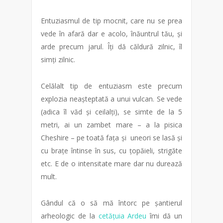
Entuziasmul de tip mocnit, care nu se prea
vede în afară dar e acolo, înăuntrul tău, și
arde precum jarul. Îți dă căldură zilnic, îl
simți zilnic.
Celălalt tip de entuziasm este precum
explozia neașteptată a unui vulcan. Se vede
(adica îl văd și ceilalți), se simte de la 5
metri, ai un zambet mare – a la pisica
Cheshire – pe toată fața și uneori se lasă și
cu brațe întinse în sus, cu țopăieli, strigăte
etc. E de o intensitate mare dar nu durează
mult.
Gândul că o să mă întorc pe șantierul
arheologic de la
cetățuia Ardeu
îmi dă un