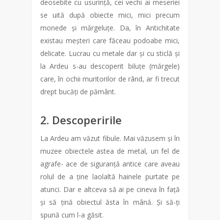
deosebite cu usurință, cei vechi ai meseriei
se uită după obiecte mici, mici precum
monede și mărgeluțe. Da, în Antichitate
existau meșteri care făceau podoabe mici,
delicate. Lucrau cu metale dar și cu sticlă și
la Ardeu s-au descoperit biluțe (mărgele)
care, în ochii muritorilor de rând, ar fi trecut
drept bucăți de pământ.
2. Descoperirile
La Ardeu am văzut fibule. Mai văzusem și în
muzee obiectele astea de metal, un fel de
agrafe- ace de siguranță antice care aveau
rolul de a ține laolaltă hainele purtate pe
atunci. Dar e altceva să ai pe cineva în față
și să țină obiectul ăsta în mână. Și să-ți
spună cum l-a găsit.