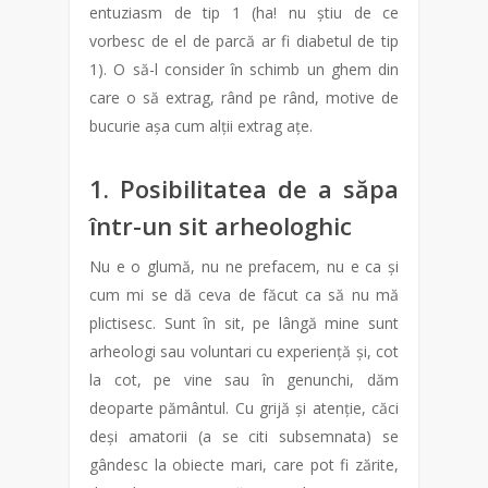
entuziasm de tip 1 (ha! nu știu de ce
vorbesc de el de parcă ar fi diabetul de tip
1). O să-l consider în schimb un ghem din
care o să extrag, rând pe rând, motive de
bucurie așa cum alții extrag ațe.
1. Posibilitatea de a săpa
într-un sit arheologhic
Nu e o glumă, nu ne prefacem, nu e ca și
cum mi se dă ceva de făcut ca să nu mă
plictisesc. Sunt în sit, pe lângă mine sunt
arheologi sau voluntari cu experiență și, cot
la cot, pe vine sau în genunchi, dăm
deoparte pământul. Cu grijă și atenție, căci
deși amatorii (a se citi subsemnata) se
gândesc la obiecte mari, care pot fi zărite,