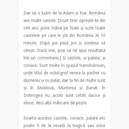
Dar să o luăm de la Adam și Eva. România
are multe castele. [Scurt test: oprește-te din
citit aici, pune mâna pe foaie și scrie toate
castelele pe care le știi din România. Ai 10
minute. După pui pixul jos și continui să
citești. Dacă vrei, poți să ne spui rezultatul
într-un comentariu.] Și castele, și palate, și
conace. Sunt multe în spațiul transilvănean,
unde titlul de nobil/grof venea la pachet cu
domeniu și cu palat, dar la fel de multe sunt
și în Moldova, Muntenia și Banat. În
Dobrogea nu…acolo sunt cetăti dacice și
elene, deci altă mâncare de pește.
Soarta acestor castele, conace, palate etc
poate fi de la veselă la tragică sau orice