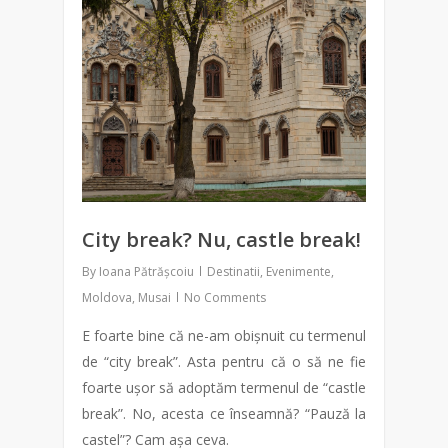
City break? Nu, castle break!
By
Ioana Pătrășcoiu
Destinatii
,
Evenimente
,
Moldova
,
Musai
No Comments
E foarte bine că ne-am obișnuit cu termenul
de “city break”. Asta pentru că o să ne fie
foarte ușor să adoptăm termenul de “castle
break”. No, acesta ce înseamnă? “Pauză la
castel”? Cam așa ceva.