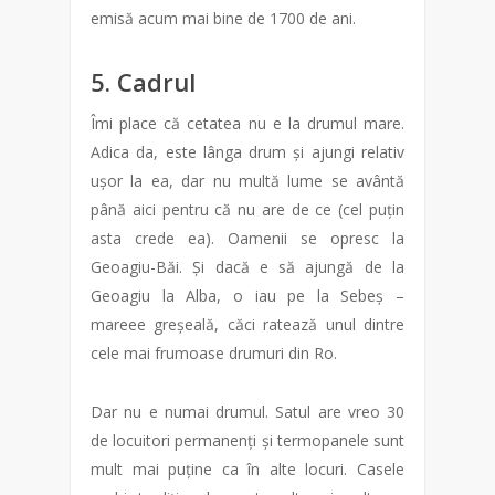
emisă acum mai bine de 1700 de ani.
5. Cadrul
Îmi place că cetatea nu e la drumul mare.
Adica da, este lânga drum și ajungi relativ
ușor la ea, dar nu multă lume se avântă
până aici pentru că nu are de ce (cel puțin
asta crede ea). Oamenii se opresc la
Geoagiu-Băi. Și dacă e să ajungă de la
Geoagiu la Alba, o iau pe la Sebeș –
mareee greșeală, căci ratează unul dintre
cele mai frumoase drumuri din Ro.
Dar nu e numai drumul. Satul are vreo 30
de locuitori permanenți și termopanele sunt
mult mai puține ca în alte locuri. Casele