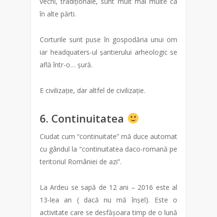
vechi, tradiționale, sunt mult mai multe ca
în alte părti.
Corturile sunt puse în gospodăria unui om
iar headquaters-ul șantierului arheologic se
află într-o… șură.
E civilizație, dar altfel de civilizație.
6. Continuitatea
Ciudat cum “continuitate” mă duce automat
cu gândul la “continuitatea daco-romană pe
teritoriul României de azi”.
La Ardeu se sapă de 12 ani – 2016 este al
13-lea an ( dacă nu mă înșel). Este o
activitate care se desfășoara timp de o lună