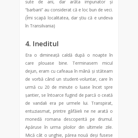
sute de ani, dar arăta impunator și
“barbarii” au considerat că e loc bun de veci.
(Îmi scapă localitatea, dar știu că e undeva
în Transilvania)
4. Ineditul
Era o dimineață caldă după o noapte în
care plouase bine. Terminasem micul
dejun, eram cu cafeaua în mână și stăteam
de vorbă când un student-voluntar, care în
urmă cu 20 de minute o luase încet spre
șantier, se întoarce fugind de parcă o ceată
de vandali era pe urmele lui. Transpirat,
entuziasmat, printre gâfăieli ne ne arată o
monedă romana descoperită pe drumul.
Apăruse în urma ploilor din ultimele zile.
Mică cât o unghie, părea nouă deși fusese