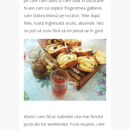
pe care l-am adus și l-am tăiat în bucătărie.
N-are cum să explice frăgezimea galbenă
care stătea întinsă pe tocător, felie după
felie, toată înghesuită acolo, aburinde. Nici
nu pot să scriu fără să-mi plouă iar în gură.
Atunci i-am făcut Gabrielei cea mai fericită
poză din tot weekendul. Poza reușitei, care-