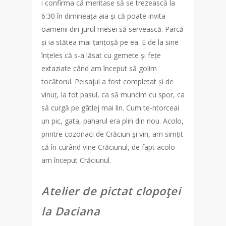
i confirma că meritase să se trezească la
6:30 în dimineața aia și că poate invita
oamenii din jurul mesei să servească. Parcă
și ia stătea mai țanțoșă pe ea. E de la sine
înțeles că s-a lăsat cu gemete și fețe
extaziate când am început să golim
tocătorul. Peisajul a fost completat și de
vinuț, la tot pasul, ca să muncim cu spor, ca
să curgă pe gâtlej mai lin. Cum te-ntorceai
un pic, gata, paharul era plin din nou. Acolo,
printre cozonaci de Crăciun şi vin, am simțit
că în curând vine Crăciunul, de fapt acolo
am început Crăciunul.
Atelier de pictat clopoţei
la Daciana