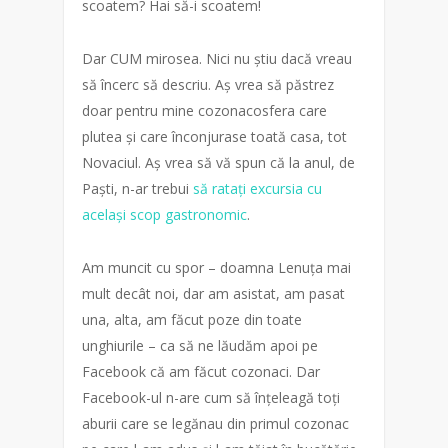
scoatem? Hai să-i scoatem!
Dar CUM mirosea. Nici nu știu dacă vreau
să încerc să descriu. Aș vrea să păstrez
doar pentru mine cozonacosfera care
plutea și care înconjurase toată casa, tot
Novaciul. Aș vrea să vă spun că la anul, de
Paști, n-ar trebui
să ratați excursia cu
același scop gastronomic
.
Am muncit cu spor – doamna Lenuța mai
mult decât noi, dar am asistat, am pasat
una, alta, am făcut poze din toate
unghiurile – ca să ne lăudăm apoi pe
Facebook că am făcut cozonaci. Dar
Facebook-ul n-are cum să înțeleagă toți
aburii care se legănau din primul cozonac