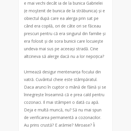
e mai vechi decât ia de la bunica Gabrielei
(e moştenit de bunica de la străbunica) și e
obiectul după care ea alerga prin sat pe
când era copilă, ori de câte ori se făceau
prescuri pentru că era singurul din familie și
era folosit și de sora bunicii care locuieşte
undeva mai sus pe aceeași stradă. Cine
altcineva să alerge dacă nu a lor nepoțica?
Urmează desigur mentenanța focului din
vatră. Cuvântul cheie este stâmpăratul.
Daca arunci în cuptor o mână de făină și se
înnegrește înseamnă că e prea cald pentru
cozonaci. Il mai stâmperi o dată cu apă.
Deja e multă muncă, nu? Să nu mai spun
de verificarea permanentă a cozonacilor.
Au prins crustă? E arămie? Miroase? Îi