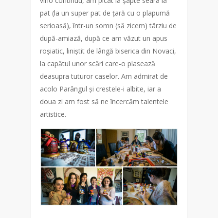
vino continuu, am picat la șapte seara la
pat (la un super pat de țară cu o plapumă
serioasă), într-un somn (să zicem) târziu de
după-amiază, după ce am văzut un apus
roșiatic, liniștit de lângă biserica din Novaci,
la capătul unor scări care-o plasează
deasupra tuturor caselor. Am admirat de
acolo Parângul și crestele-i albite, iar a
doua zi am fost să ne încercăm talentele
artistice.