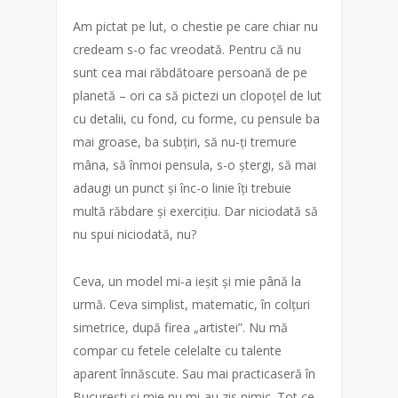
Am pictat pe lut, o chestie pe care chiar nu
credeam s-o fac vreodată. Pentru că nu
sunt cea mai răbdătoare persoană de pe
planetă – ori ca să pictezi un clopoțel de lut
cu detalii, cu fond, cu forme, cu pensule ba
mai groase, ba subțiri, să nu-ți tremure
mâna, să înmoi pensula, s-o ștergi, să mai
adaugi un punct și înc-o linie îți trebuie
multă răbdare și exercițiu. Dar niciodată să
nu spui niciodată, nu?
Ceva, un model mi-a ieșit și mie până la
urmă. Ceva simplist, matematic, în colțuri
simetrice, după firea „artistei”. Nu mă
compar cu fetele celelalte cu talente
aparent înnăscute. Sau mai practicaseră în
București și mie nu mi-au zis nimic. Tot ce