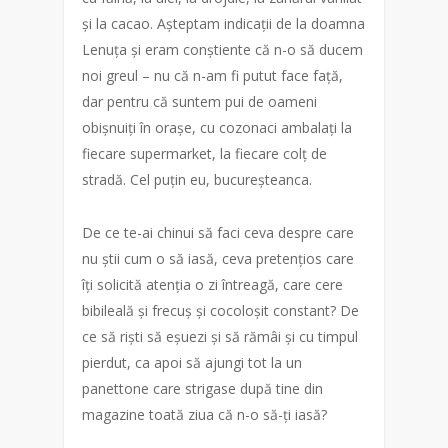
și la cacao. Așteptam indicații de la doamna
Lenuța și eram conștiente că n-o să ducem
noi greul – nu că n-am fi putut face față,
dar pentru că suntem pui de oameni
obișnuiți în orașe, cu cozonaci ambalați la
fiecare supermarket, la fiecare colț de
stradă. Cel puțin eu, bucureșteanca.
De ce te-ai chinui să faci ceva despre care
nu știi cum o să iasă, ceva pretențios care
îți solicită atenția o zi întreagă, care cere
bibileală și frecuș și cocoloșit constant? De
ce să riști să eșuezi și să rămâi și cu timpul
pierdut, ca apoi să ajungi tot la un
panettone care strigase după tine din
magazine toată ziua că n-o să-ți iasă?