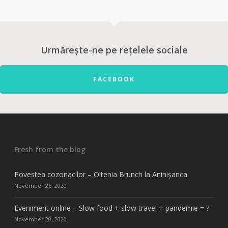
Urmărește-ne pe rețelele sociale
FACEBOOK
Fresh from the blog
Povestea cozonacilor – Oltenia Brunch la Aninișanca
November 25, 2020
Eveniment online – Slow food + slow travel + pandemie = ?
November 20, 2020