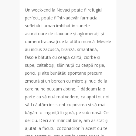
Un week-end la Novaci poate fi refugiul
perfect, poate fi într-adevăr farmacia
sufletului urban îmbibat în sunete
asurzitoare de claxoane și aglomerații și
oameni tracasați de la atâta muncă. Mesele
au inclus zacuscă, brânză, smântână,
fasole bătută cu ceapă călită, ciorbe și
supe, caltaboși, slăninuță cu ceapă roșie,
șorici, și alte bunătăți spontane precum
zmeură și un borcan cu miere și nuci de la
care nu ne puteam abține. Îl dădeam la o
parte ca să nu-l mai vedem, ca apoi tot noi
să-l căutăm insistent cu privirea și să mai
băgăm o linguriță în gură, pe sub masă. Ce
deliciu. Deci am mâncat bine, am asistat și
ajutat la făcutul cozonacilor în acest du-te-