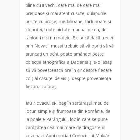
pline cu ii vechi, care mai de care mai
prețioase și mai atent cusute, dulapurile
ticsite cu broșe, medalioane, farfurioare și
clopoței, toate pictate manual de ea, de
tablouri nici nu mai zic. E clar că dacă treceți
prin Novaci, musai trebuie să vă opriți să vă
aruncați un ochi, poate amândoi peste
colecția etnografică a Dacianei și s-o lăsați
să vă povestească ore în șir despre fiecare
colț al căsuței de vis și despre proveniența
fiecărui cufăraș.
Iau Novaciul și-l bag în sertărașul meu de
locuri simple și frumoase din România, de
la poalele Parângului, loc în care se pune
cantitatea cea mai mare de dragoste în
cozonaci. Apoi mai iau Conacul lui Maldăr