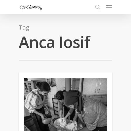
Tag
Anca Iosif
0