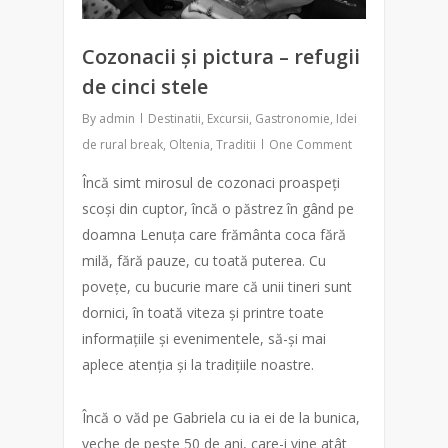
Cozonacii și pictura – refugii
de cinci stele
By
admin
Destinatii
,
Excursii
,
Gastronomie
,
Idei
de rural break
,
Oltenia
,
Traditii
One Comment
Încă simt mirosul de cozonaci proaspeți
scoși din cuptor, încă o păstrez în gând pe
doamna Lenuța care frământa coca fără
milă, fără pauze, cu toată puterea. Cu
povețe, cu bucurie mare că unii tineri sunt
dornici, în toată viteza și printre toate
informațiile și evenimentele, să-și mai
aplece atenția și la tradițiile noastre.
Încă o văd pe Gabriela cu ia ei de la bunica,
veche de peste 50 de ani, care-i vine atât