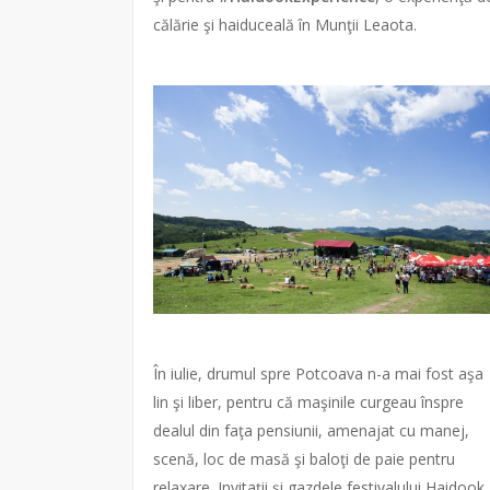
călărie şi haiduceală în Munţii Leaota.
În iulie, drumul spre Potcoava n-a mai fost aşa
lin şi liber, pentru că maşinile curgeau înspre
dealul din faţa pensiunii, amenajat cu manej,
scenă, loc de masă şi baloţi de paie pentru
relaxare. Invitaţii şi gazdele festivalului Haidook