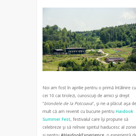
Noi am fost în aprilie pentru o primă întâlnire c
cei 10 cai tirolezi, cunoscuţi de amici şi drept
“
blondele de la Potcoava
“, şi ne-a plăcut aşa d
mult că am revenit cu bucurie pentru
Haidook
Summer Fest
, festivalul care îşi propune să
celebreze şi să reînvie spiritul haiducesc al zone
şi pentru
#HaidookExperience
, o experienţă d