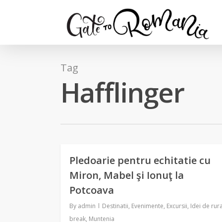
Tag
Hafflinger
Pledoarie pentru echitatie cu
Miron, Mabel şi Ionuţ la
Potcoava
By
admin
Destinatii
,
Evenimente
,
Excursii
,
Idei de rura
break
,
Muntenia