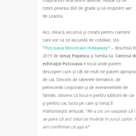
maşina într-una dintre alveole. Musai să ne
rotim privirea 360 de grade şi să respirăm aer
de Leaota.
Aici, oleacă ascunsă şi creată pentru oameni
care vor să se ascundă de cotidian, stă
“
Potcoava Mountain Hideaway
“
– deschisă î
2015 de
Ionuţ Popescu
şi familia lui.
Centrul d
echitaţie Potcoava
e locul unde putem
descoperi cum şi cât de mult ne putem apropri
de cai. Dincolo de taberele tematice, de
petrecerile corporate şi de evenimentele de
familie, observi că locul e pentru iubitorii de cai
şi pentru cai, lucru pe care şi Ionuţ îl
mărturiseşte amuzat: “
Mi-a zis un oaspete că i
se pare că aici totul se învârte în jurul cailor. I
am confirmat că aşa e!
”