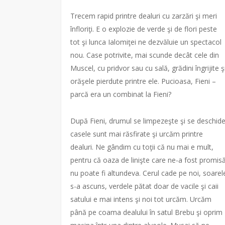
Trecem rapid printre dealuri cu zarzări şi meri
înfloriţi. E o explozie de verde şi de flori peste
tot şi lunca Ialomiţei ne dezvăluie un spectacol
nou. Case potrivite, mai scunde decât cele din
Muscel, cu pridvor sau cu sală, grădini îngrijite ş
orăşele pierdute printre ele. Pucioasa, Fieni –
parcă era un combinat la Fieni?
După Fieni, drumul se limpezeşte şi se deschide
casele sunt mai răsfirate şi urcăm printre
dealuri. Ne gândim cu toţii că nu mai e mult,
pentru că oaza de linişte care ne-a fost promis
nu poate fi altundeva. Cerul cade pe noi, soarel
s-a ascuns, verdele pătat doar de vacile şi caii
satului e mai intens şi noi tot urcăm. Urcăm
până pe coama dealului în satul Brebu şi oprim