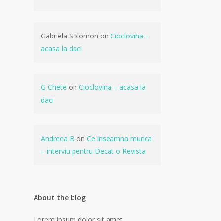
Gabriela Solomon
on
Cioclovina –
acasa la daci
G Chete
on
Cioclovina – acasa la
daci
Andreea B
on
Ce inseamna munca
– interviu pentru Decat o Revista
About the blog
Lorem ipsum dolor sit amet,