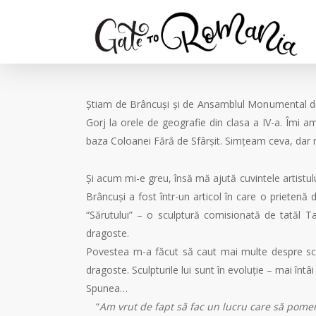
Știam de Brâncuși și de Ansamblul Monumental de 
Gorj la orele de geografie din clasa a IV-a. Îm
baza Coloanei Fără de Sfârșit. Simțeam ceva, dar
Și acum mi-e greu, însă mă ajută cuvintele artistulu
Brâncuși a fost într-un articol în care o prietenă 
“Sărutului” – o sculptură comisionată de tatăl 
dragoste.
Povestea m-a făcut să caut mai multe despre scul
dragoste. Sculpturile lui sunt în evoluție – mai întâ
Spunea…
“
Am vrut de fapt să fac un lucru care să pome