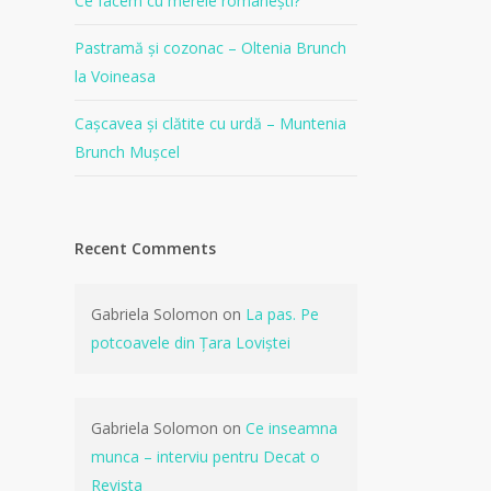
Ce facem cu merele românești?
Pastramă și cozonac – Oltenia Brunch
la Voineasa
Cașcavea și clătite cu urdă – Muntenia
Brunch Mușcel
Recent Comments
Gabriela Solomon
on
La pas. Pe
potcoavele din Țara Loviștei
Gabriela Solomon
on
Ce inseamna
munca – interviu pentru Decat o
Revista