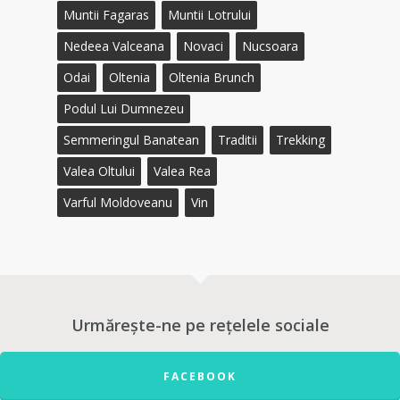
Muntii Fagaras
Muntii Lotrului
Nedeea Valceana
Novaci
Nucsoara
Odai
Oltenia
Oltenia Brunch
Podul Lui Dumnezeu
Semmeringul Banatean
Traditii
Trekking
Valea Oltului
Valea Rea
Varful Moldoveanu
Vin
Urmărește-ne pe rețelele sociale
FACEBOOK