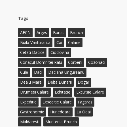
Tags
AFCN
Arges
Banat
Brunch
Buila Vanturarita
Cai
Calarie
Cetati Dacice
Cioclovina
Conacul Domnitei Ralu
Corbeni
Cozonaci
Cule
Daci
Daciana Ungureanu
Dealu Mare
Delta Dunarii
Dogar
Drumetii Calare
Echitatie
Excursie Calare
Expeditie
Expeditie Calare
Fagaras
Gastronomie
Hunedoara
La Odai
Maldaresti
Muntenia Brunch