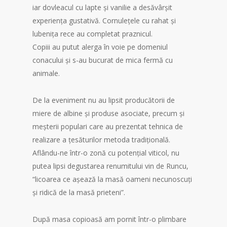
iar dovleacul cu lapte și vanilie a desăvârșit
experiența gustativă. Cornulețele cu rahat și
lubenița rece au completat praznicul.
Copiii au putut alerga în voie pe domeniul
conacului și s-au bucurat de mica fermă cu
animale.
De la eveniment nu au lipsit producătorii de
miere de albine și produse asociate, precum și
meșterii populari care au prezentat tehnica de
realizare a țesăturilor metoda tradițională.
Aflându-ne într-o zonă cu potențial viticol, nu
putea lipsi degustarea renumitului vin de Runcu,
“licoarea ce așează la masă oameni necunoscuți
și ridică de la masă prieteni”.
După masa copioasă am pornit într-o plimbare