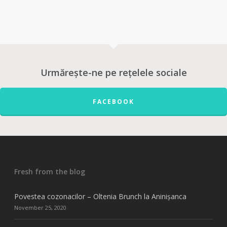
Urmărește-ne pe rețelele sociale
FACEBOOK
Fresh from the blog
Povestea cozonacilor – Oltenia Brunch la Aninișanca
November 25, 2020