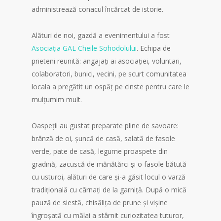
administrează conacul încărcat de istorie.
Alături de noi, gazdă a evenimentului a fost
Asociația GAL Cheile Sohodolului
. Echipa de
prieteni reunită: angajați ai asociației, voluntari,
colaboratori, bunici, vecini, pe scurt comunitatea
locala a pregătit un ospăț pe cinste pentru care le
mulțumim mult.
Oaspeții au gustat preparate pline de savoare:
brânză de oi, șuncă de casă, salată de fasole
verde, pate de casă, legume proaspete din
gradină, zacuscă de mănătărci și o fasole bătută
cu usturoi, alături de care și-a găsit locul o varză
tradițională cu cârnați de la garniță. După o mică
pauză de siestă, chisălița de prune și vișine
îngroșată cu mălai a stârnit curiozitatea tuturor,