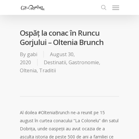
Ospăț la conac în Runcu
Gorjului – Oltenia Brunch
By
gabi
August 30,
2020
Destinatii
,
Gastronomie
,
Oltenia
,
Traditii
Al doilea #OlteniaBrunch ne-a reunit pe 15
august în curtea conacului “La Colonelu” din satul
Dobrița, unde oaspeții au avut ocazia de a
asculta istoria de peste 500 de ani a familiei ce