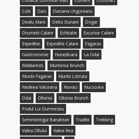
Conacul Domnitei Ralu
Corbeni
Cozonaci
Cule
Daci
Daciana Ungureanu
Dealu Mare
Delta Dunarii
Dogar
Drumetii Calare
Echitatie
Excursie Calare
Expeditie
Expeditie Calare
Fagaras
Gastronomie
Hunedoara
La Odai
Maldaresti
Muntenia Brunch
Muntii Fagaras
Muntii Lotrului
Nedeea Valceana
Novaci
Nucsoara
Odai
Oltenia
Oltenia Brunch
Podul Lui Dumnezeu
Semmeringul Banatean
Traditii
Trekking
Valea Oltului
Valea Rea