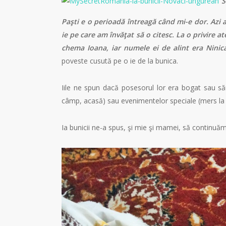
“
S
Paşti e o perioadă întreagă când mi-e dor. Azi a
ie pe care am învăţat să o citesc.
La o privire at
chema Ioana, iar numele ei de alint era Ninic
poveste cusută pe o ie de la bunica.
Iile ne spun dacă posesorul lor era bogat sau săra
câmp, acasă) sau evenimentelor speciale (mers la b
Ia bunicii ne-a spus, şi mie şi mamei, să continuă