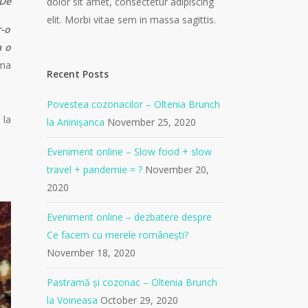
 De
dolor sit amet, consectetur adipiscing
elit. Morbi vitae sem in massa sagittis.
r-o
a o
ima
Recent Posts
Povestea cozonacilor – Oltenia Brunch
 la
la Aninișanca
November 25, 2020
Eveniment online – Slow food + slow
travel + pandemie = ?
November 20,
2020
Eveniment online – dezbatere despre
Ce facem cu merele românești?
November 18, 2020
Pastramă și cozonac – Oltenia Brunch
la Voineasa
October 29, 2020