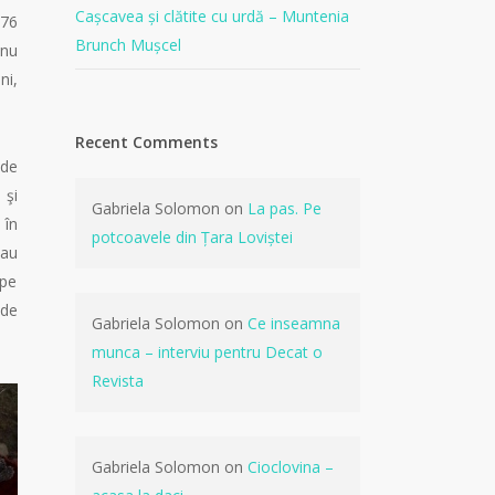
Cașcavea și clătite cu urdă – Muntenia
76
Brunch Mușcel
 nu
ni,
Recent Comments
 de
 şi
Gabriela Solomon
on
La pas. Pe
 în
potcoavele din Țara Loviștei
sau
 pe
 de
Gabriela Solomon
on
Ce inseamna
munca – interviu pentru Decat o
Revista
Gabriela Solomon
on
Cioclovina –