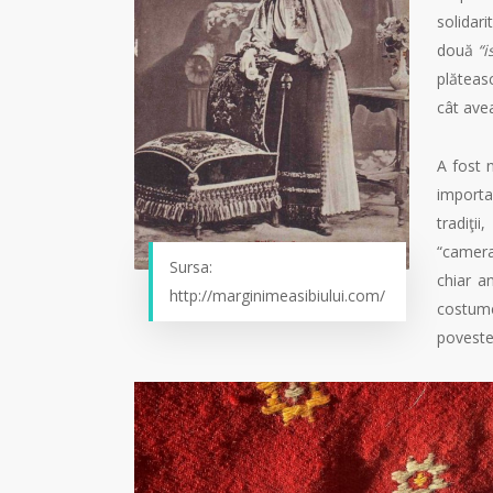
solida
două
“i
plăteasc
cât avea
A fost 
importan
tradiţi
“camera
Sursa:
chiar a
http://marginimeasibiului.com/
costume
poveste 