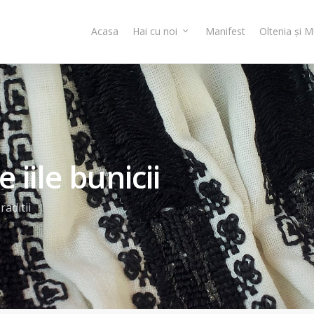
Acasa
Hai cu noi
Manifest
Oltenia și 
 iile bunicii
raditii