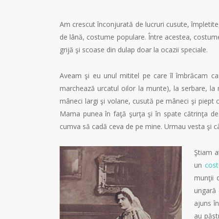
Am crescut înconjurată de lucruri cusute, împletite
de lână, costume populare. Între acestea, costume
grijă şi scoase din dulap doar la ocazii speciale.
Aveam şi eu unul mititel pe care îl îmbrăcam ca
marchează urcatul oilor la munte), la serbare, la
mâneci largi şi volane, cusută pe mâneci şi piept cu
Mama punea în faţă şurţa şi în spate cătrinţa de 
cumva să cadă ceva de pe mine. Urmau vesta şi cârp
Ştiam a
un
cost
munţii d
ungară 
ajuns î
au păstr