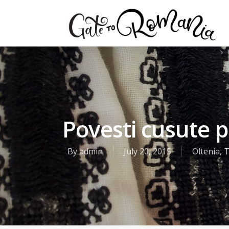
Povesti cusute pe
By
admin
July 20, 2015
Oltenia
,
T