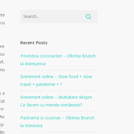
ete
 cu
Recent Posts
are
 cu
Povestea cozonacilor – Oltenia Brunch
rt.
la Aninișanca
 nu
Eveniment online – Slow food + slow
travel + pandemie = ?
ă e
Eveniment online – dezbatere despre
cut
Ce facem cu merele românești?
ro-
 Au
Pastramă și cozonac – Oltenia Brunch
şi-
la Voineasa
din