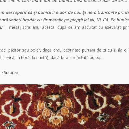
unt zile în care îmi e dor de bunica mea olteancă mai vârtos…
m descoperit că şi bunicii îi e dor de noi. Şi ne-o transmite print
entă vedeţi brodat cu fir metalic pe piepţii iei NI, NI, CA. Pe bunic
a.
” – mesaj scris anul acesta, după ce am ascultat cu adevărat pr
c, păstor sau boier, dacă erau destinate purtării de zi cu zi (la oi,
iserică, la horă, la nuntă), dacă fata e măritată au ba…
m căutarea.