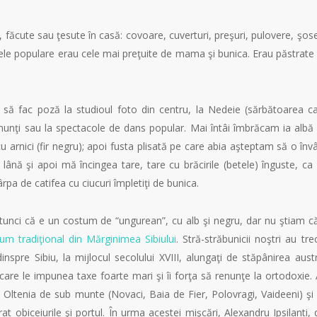
, făcute sau ţesute în casă: covoare, cuverturi, preşuri, pulovere, şos
le populare erau cele mai preţuite de mama şi bunica. Erau păstrate
 să fac poză la studioul foto din centru, la Nedeie (sărbătoarea c
 nunţi sau la spectacole de dans popular. Mai întâi îmbrăcam ia albă
 arnici (fir negru); apoi fusta plisată pe care abia aşteptam să o învâ
lână şi apoi mă încingea tare, tare cu brăcirile (betele) înguste, ca
a de catifea cu ciucuri împletiţi de bunica.
tunci că e un costum de “ungurean”, cu alb şi negru, dar nu ştiam c
um tradiţional din Mărginimea Sibiului
. Stră-străbunicii noştri au tre
inspre Sibiu, la mijlocul secolului XVIII, alungaţi de stăpânirea aust
care le impunea taxe foarte mari şi îi forţa să renunţe la ortodoxie.
n Oltenia de sub munte (Novaci, Baia de Fier, Polovragi, Vaideeni) şi 
at obiceiurile şi portul. În urma acestei mişcări, Alexandru Ipsilanti, 