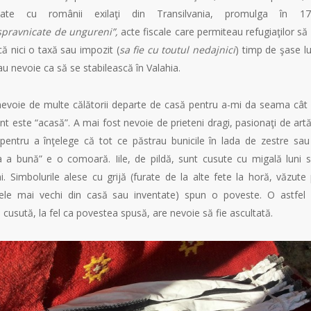
ritate cu românii exilaţi din Transilvania, promulga în 17
spravnicate de ungureni”,
acte fiscale care permiteau refugiaţilor să
ă nici o taxă sau impozit (
sa fie cu toutul nedajnici
) timp de şase lu
u nevoie ca să se stabilească în Valahia.
nevoie de multe călătorii departe de casă pentru a-mi da seama cât
t este “acasă”. A mai fost nevoie de prieteni dragi, pasionaţi de artă
i, pentru a înţelege că tot ce păstrau bunicile în lada de zestre sau
 a bună” e o comoară. Iile, de pildă, sunt cusute cu migală luni 
ni. Simbolurile alese cu grijă (furate de la alte fete la horă, văzute
le mai vechi din casă sau inventate) spun o poveste. O astfel
cusută, la fel ca povestea spusă, are nevoie să fie ascultată.